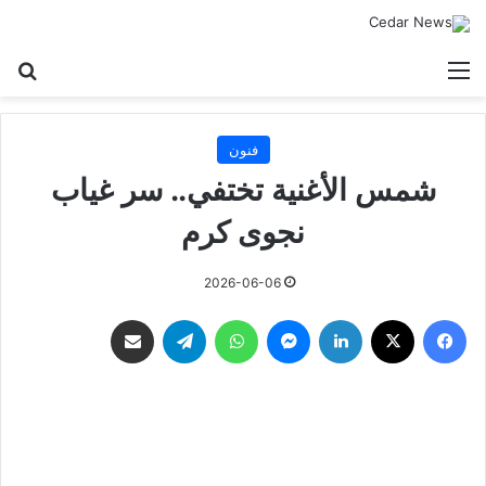
القائمة
بح
فنون
شمس الأغنية تختفي.. سر غياب
نجوى كرم
2026-06-06
فيسبوك
‫X
لينكدإن
ماسنجر
واتساب
تيلقرام
مشاركة عبر البريد