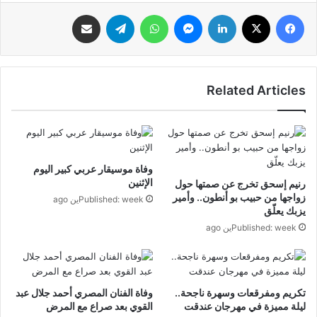
فيسبوك
‫X
لينكدإن
ماسنجر
واتساب
تيلقرام
مشاركة عبر البريد
Related Articles
وفاة موسيقار عربي كبير اليوم
الإثنين
رنيم إسحق تخرج عن صمتها حول
زواجها من حبيب بو أنطون.. وأمير
Published: weekين ago
يزبك يعلّق
Published: weekين ago
تكريم ومفرقعات وسهرة ناجحة..
وفاة الفنان المصري أحمد جلال عبد
ليلة مميزة في مهرجان عندقت
القوي بعد صراع مع المرض