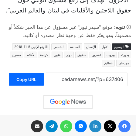
حقوق اللاجئين والأقليات في لبنان والعالم العربي”.
🛈
تنويه:
موقع "سيدر نيوز" غير مسؤول عن هذا الخبر شكلاً أو
مضموناً، وهو يعبّر فقط عن وجهة نظر مصدره أو كاتبه.
الوسوم
الأول
الإنسان
السابعة
الشمس
اللوتو الإثنين 5-11-2018
بدورته
بيروت
تشرين
حقوق
دوار
فنون
كرامة
لأفلام
مسرح
مهرجان
ينطلق
Copy URL
فيسبوك
‫X
لينكدإن
ماسنجر
واتساب
تيلقرام
مشاركة عبر البريد