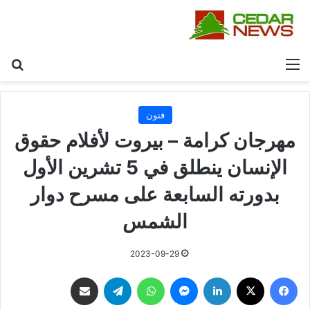
القائمة
بح
فنون
مهرجان كرامة – بيروت لأفلام حقوق
الإنسان ينطلق في 5 تشرين الأول
بدورته السابعة على مسرح دوار
الشمس
2023-09-29
فيسبوك
‫X
لينكدإن
ماسنجر
واتساب
تيلقرام
مشاركة عبر البريد