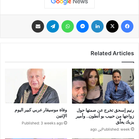
فيسبوك
‫X
لينكدإن
ماسنجر
واتساب
تيلقرام
مشاركة عبر البريد
Related Articles
وفاة موسيقار عربي كبير اليوم
رنيم إسحق تخرج عن صمتها حول
الإثنين
زواجها من حبيب بو أنطون.. وأمير
يزبك يعلّق
Published: 3 weeks ago
Published: weekين ago