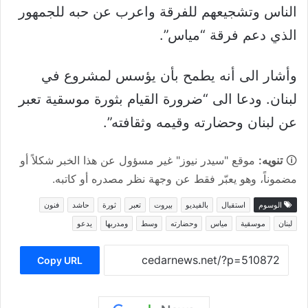
الناس وتشجيعهم للفرقة واعرب عن حبه للجمهور
الذي دعم فرقة “مياس”.
وأشار الى أنه يطمح بأن يؤسس لمشروع في
لبنان. ودعا الى “ضرورة القيام بثورة موسقية تعبر
عن لبنان وحضارته وقيمه وثقافته”.
🛈
تنويه:
موقع "سيدر نيوز" غير مسؤول عن هذا الخبر شكلاً أو
مضموناً، وهو يعبّر فقط عن وجهة نظر مصدره أو كاتبه.
الوسوم
استقبال
بالفيديو
بيروت
تعبر
ثورة
حاشد
فنون
لبنان
موسقية
مياس
وحضارته
وسط
ومدربها
يدعو
Copy URL