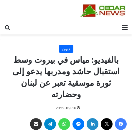
القائمة
بح
فنون
بالفيديو: مياس في بيروت وسط
استقبال حاشد ومدربها يدعو إلى
ثورة موسقية تعبر عن لبنان
وحضارته
2022-09-16
فيسبوك
‫X
لينكدإن
ماسنجر
واتساب
تيلقرام
مشاركة عبر البريد