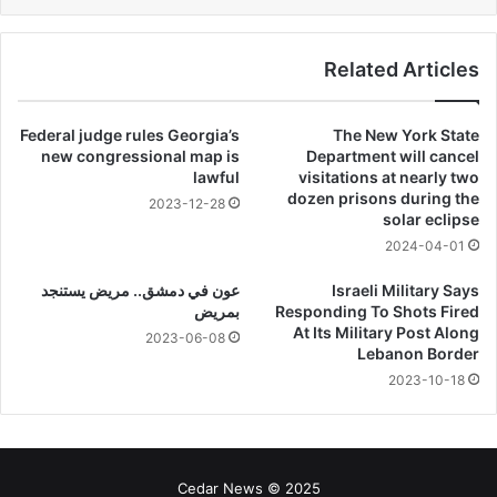
Related Articles
Federal judge rules Georgia’s
The New York State
new congressional map is
Department will cancel
lawful
visitations at nearly two
dozen prisons during the
2023-12-28
solar eclipse
2024-04-01
Israeli Military Says
عون في دمشق.. مريض يستنجد
Responding To Shots Fired
بمريض
At Its Military Post Along
2023-06-08
Lebanon Border
2023-10-18
Cedar News © 2025