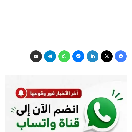
فيسبوك
‫X
لينكدإن
ماسنجر
واتساب
تيلقرام
مشاركة عبر البريد