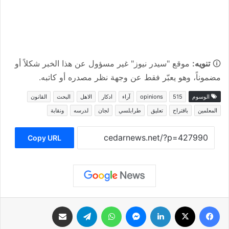
🛈
تنويه:
موقع "سيدر نيوز" غير مسؤول عن هذا الخبر شكلاً أو
مضموناً، وهو يعبّر فقط عن وجهة نظر مصدره أو كاتبه.
الوسوم
515
opinions
آراء
ادكار
الاهل
البحث
القانون
المعلمين
باقتراح
تعليق
طرابلسي
لجان
لدرسه
ونقابة
Copy URL
فيسبوك
‫X
لينكدإن
ماسنجر
واتساب
تيلقرام
مشاركة عبر البريد