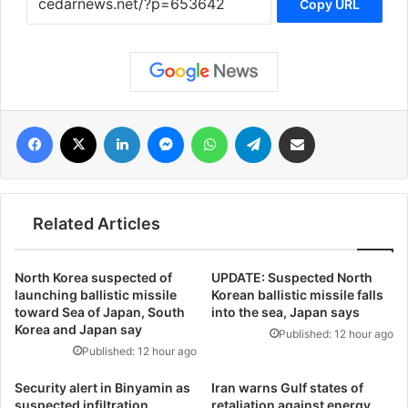
Copy URL
فيسبوك
‫X
لينكدإن
ماسنجر
واتساب
تيلقرام
مشاركة عبر البريد
Related Articles
North Korea suspected of
UPDATE: Suspected North
launching ballistic missile
Korean ballistic missile falls
toward Sea of Japan, South
into the sea, Japan says
Korea and Japan say
Published: 12 hour ago
Published: 12 hour ago
Security alert in Binyamin as
Iran warns Gulf states of
suspected infiltration
retaliation against energy