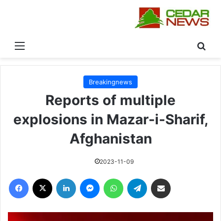
 عن
القائمة
Breakingnews
Reports of multiple
explosions in Mazar-i-Sharif,
Afghanistan
2023-11-09
فيسبوك
‫X
لينكدإن
ماسنجر
واتساب
تيلقرام
مشاركة عبر البريد