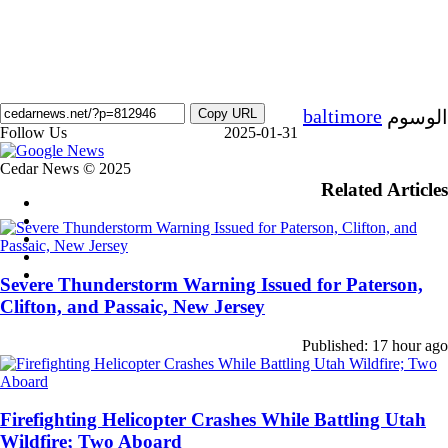
baltimore
Copy URL
الوسوم
‫X
فيسبوك
لينكدإن
ماسنجر
ماسنجر
واتساب
تيلقرام
مشاركة
Follow Us
2025-01-31
عبر
‫X
فيسبوك
لينكدإن
ماسنجر
ماسنجر
واتساب
تيلقرام
مشاركة
Cedar News © 2025
البريد
Related Articles
عبر
فيسبوك
البريد
‫X
‫YouTube
‫TikTok
واتساب
Severe Thunderstorm Warning Issued for Paterson,
Clifton, and Passaic, New Jersey
زر
الذهاب
Published: 17 hour ago
إلى
الأعلى
Firefighting Helicopter Crashes While Battling Utah
Wildfire; Two Aboard