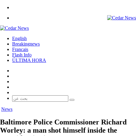
بحث
عن
القائمة
English
Breakingnews
Francais
Flash Info
ÚLTIMA HORA
فيسبوك
‫X
‫YouTube
‫TikTok
واتساب
بحث
عن
News
Baltimore Police Commissioner Richard
Worley: a man shot himself inside the