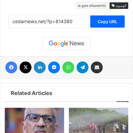
la gare d’Austerlitz
الوسوم
Copy URL
فيسبوك
‫X
لينكدإن
ماسنجر
واتساب
تيلقرام
مشاركة عبر البريد
Related Articles