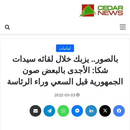
القائمة
بح
لبنانيات
بالصور.. يزبك خلال لقائه سيدات
شكا: الأجدى بالبعض صون
الجمهورية قبل السعي وراء الرئاسة
2022-05-03
فيسبوك
‫X
لينكدإن
ماسنجر
واتساب
تيلقرام
مشاركة عبر البريد