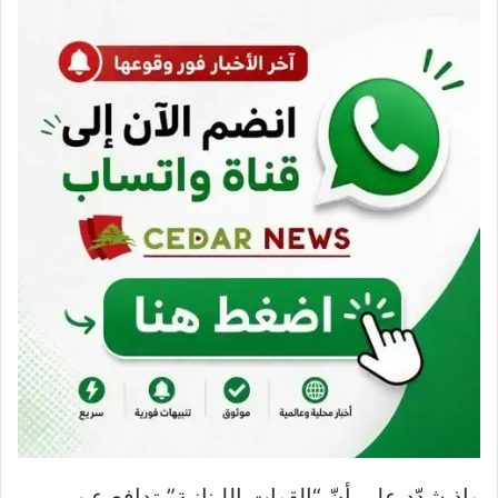
وإذ شدّد على أنّ “القوات اللبنانية” تدافع عن