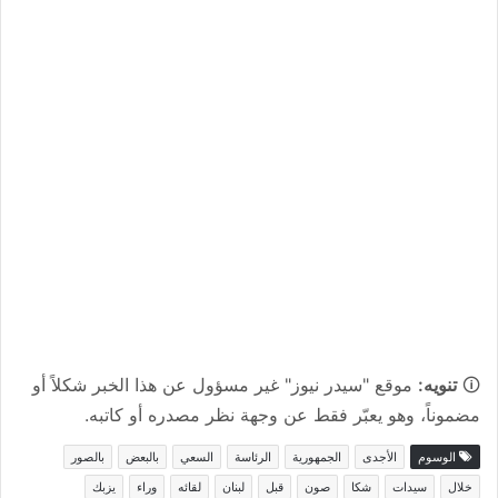
🛈
تنويه:
موقع "سيدر نيوز" غير مسؤول عن هذا الخبر شكلاً أو
مضموناً، وهو يعبّر فقط عن وجهة نظر مصدره أو كاتبه.
الوسوم
الأجدى
الجمهورية
الرئاسة
السعي
بالبعض
بالصور
خلال
سيدات
شكا
صون
قبل
لبنان
لقائه
وراء
يزبك