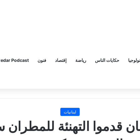
ولوجيا
حكايات الناس
رياضة
إقتصاد
فنون
edar Podcast
لبنانيات
نان قدموا التهنئة للمطران 