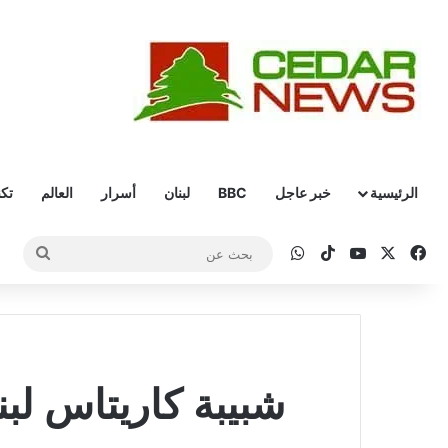
الرئيسية
خبر عاجل
BBC
لبنان
أسرار
العالم
تكن
‫X
فيسبوك
‫YouTube
‫TikTok
واتساب
بحث
عن
شبيبة كاريتاس لب