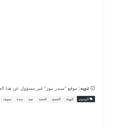
🛈
تنويه:
موقع "سيدر نيوز" غير مسؤول عن هذا الخبر
الوسوم
التهنئة
الفصح
المجيد
بعيد
سدة
سويف