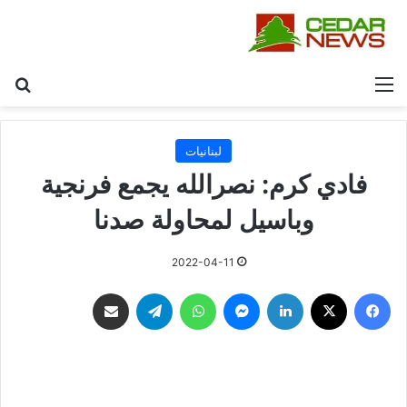
القائمة
بح
لبنانيات
فادي كرم: نصرالله يجمع فرنجية
وباسيل لمحاولة صدنا
2022-04-11
فيسبوك
‫X
لينكدإن
ماسنجر
واتساب
تيلقرام
مشاركة عبر البريد