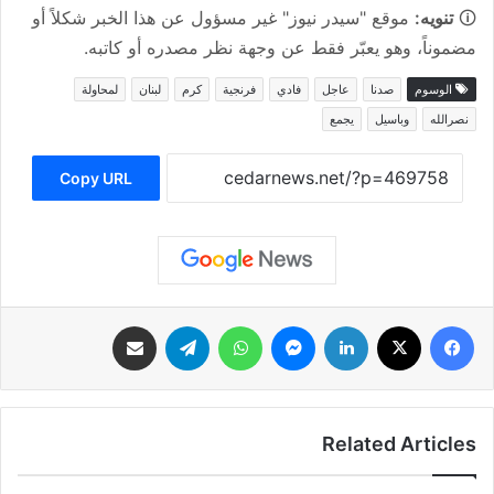
🛈
تنويه:
موقع "سيدر نيوز" غير مسؤول عن هذا الخبر شكلاً أو
مضموناً، وهو يعبّر فقط عن وجهة نظر مصدره أو كاتبه.
الوسوم
صدنا
عاجل
فادي
فرنجية
كرم
لبنان
لمحاولة
نصرالله
وباسيل
يجمع
Copy URL
فيسبوك
‫X
لينكدإن
ماسنجر
واتساب
تيلقرام
مشاركة عبر البريد
Related Articles