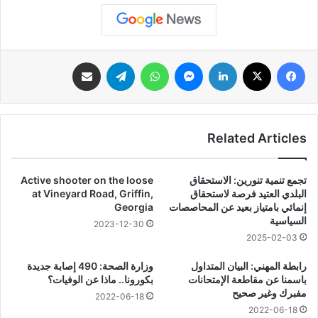
فيسبوك
‫X
لينكدإن
ماسنجر
واتساب
تيلقرام
مشاركة عبر البريد
Related Articles
تجمع تنمية تنورين: الاستحقاق
Active shooter on the loose
البلدي العتيد فرصة لاستحقاق
at Vineyard Road, Griffin,
إنمائي بامتياز بعيد عن المحاصصات
Georgia
السياسية
2023-12-30
2025-02-03
رابطة المهني: البيان المتداول
وزارة الصحة: 490 إصابة جديدة
باسمنا عن مقاطعة الإمتحانات
بكورونا.. ماذا عن الوفيات؟
مفبرك وغير صحيح
2022-06-18
2022-06-18