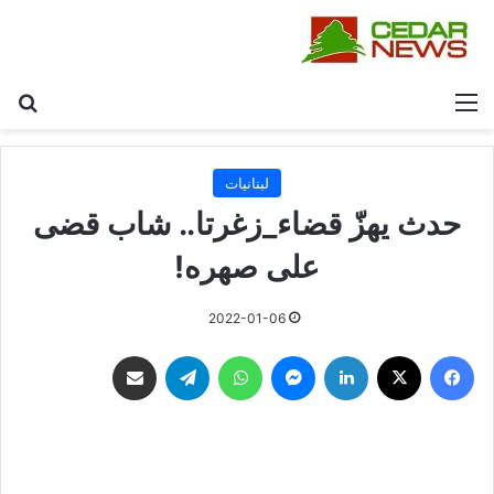
القائمة
بح
لبنانيات
حدث يهزّ قضاء_زغرتا.. شاب قضى
على صهره!
2022-01-06
فيسبوك
‫X
لينكدإن
ماسنجر
واتساب
تيلقرام
مشاركة عبر البريد