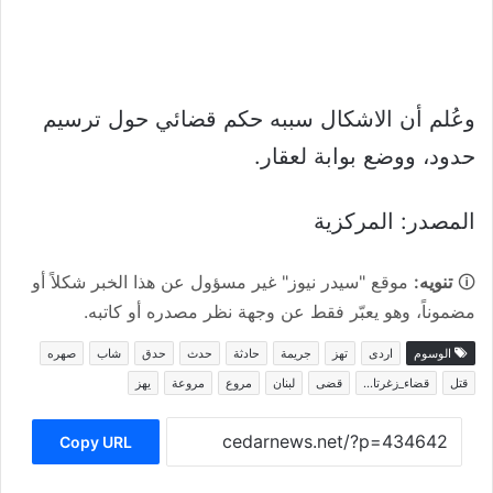
وعُلم أن الاشكال سببه حكم قضائي حول ترسيم
حدود، ووضع بوابة لعقار.
المصدر: المركزية
🛈
تنويه:
موقع "سيدر نيوز" غير مسؤول عن هذا الخبر شكلاً أو
مضموناً، وهو يعبّر فقط عن وجهة نظر مصدره أو كاتبه.
الوسوم
اردى
تهز
جريمة
حادثة
حدث
حدق
شاب
صهره
قتل
قضاء_زغرتا…
قضى
لبنان
مروع
مروعة
يهز
Copy URL