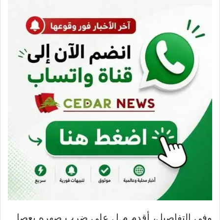
وفي التفاصيل، أقدم م.ل على ضرب صهره بعصا