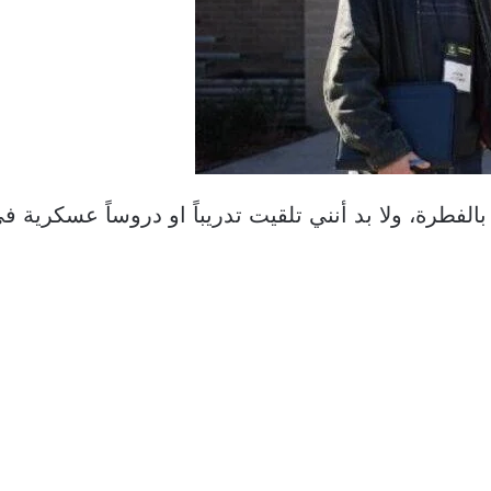
فطرة، ولا بد أنني تلقيت تدريباً او دروساً عسكرية في