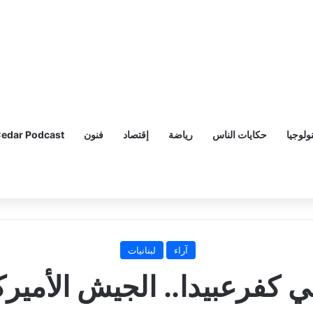
ولوجيا
حكايات الناس
رياضة
إقتصاد
فنون
edar Podcast
آراء
لبنانيات
ي كفرعبيدا.. الجيش الأميرك