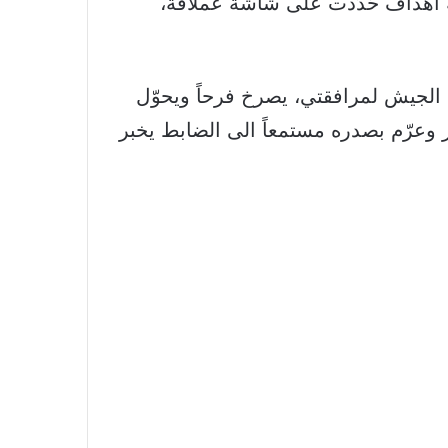
ة أهداف حُدِّدت على شاشة عملاقة،
الجيش لمرافقتي، يصرخ فرحاً ويحوّل
ر وعرّم بصدره مستمعاً الى الضابط يخبر