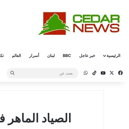
الرئيسية
خبر عاجل
BBC
لبنان
أسرار
العالم
تكن
‫X
فيسبوك
‫YouTube
‫TikTok
واتساب
بحث
عن
الصياد الماهر ف