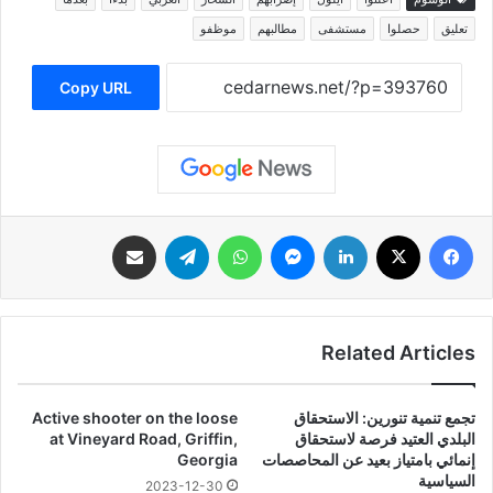
تعليق
حصلوا
مستشفى
مطالبهم
موظفو
Copy URL
فيسبوك
‫X
لينكدإن
ماسنجر
واتساب
تيلقرام
مشاركة عبر البريد
Related Articles
تجمع تنمية تنورين: الاستحقاق
Active shooter on the loose
البلدي العتيد فرصة لاستحقاق
at Vineyard Road, Griffin,
إنمائي بامتياز بعيد عن المحاصصات
Georgia
السياسية
2023-12-30