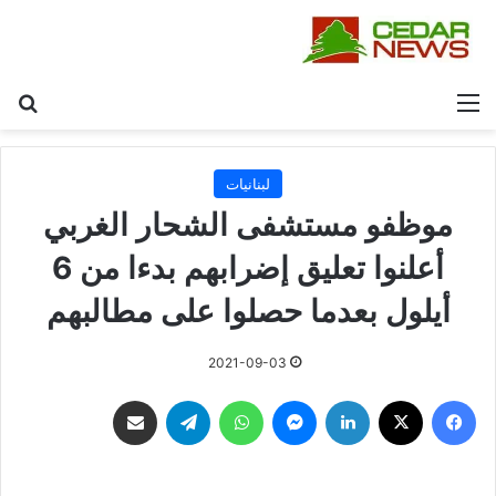
القائمة
بح
لبنانيات
موظفو مستشفى الشحار الغربي
أعلنوا تعليق إضرابهم بدءا من 6
أيلول بعدما حصلوا على مطالبهم
2021-09-03
فيسبوك
‫X
لينكدإن
ماسنجر
واتساب
تيلقرام
مشاركة عبر البريد