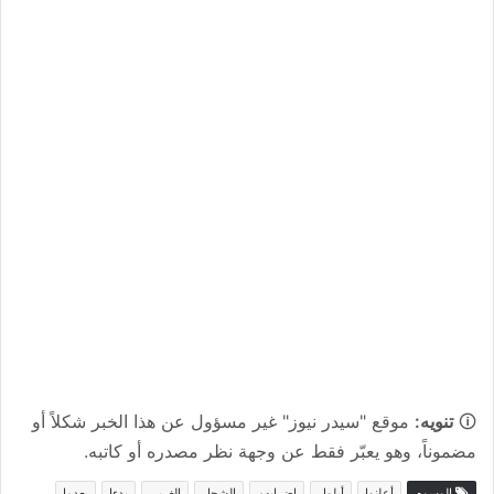
🛈
تنويه:
موقع "سيدر نيوز" غير مسؤول عن هذا الخبر شكلاً أو
مضموناً، وهو يعبّر فقط عن وجهة نظر مصدره أو كاتبه.
الوسوم
أعلنوا
أيلول
إضرابهم
الشحار
الغربي
بدءا
بعدما