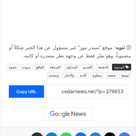
🛈
تنويه:
موقع "سيدر نيوز" غير مسؤول عن هذا الخبر شكلاً أو
مضموناً، وهو يعبّر فقط عن وجهة نظر مصدره أو كاتبه.
الوسوم
الحقيقة
الفيديو
المتداول
المرفقة
الواقع
بيروت
تشوه
توضح
جمعية
سطوح
كاذبة
والاخبار
وتضخم
Copy URL
فيسبوك
‫X
لينكدإن
ماسنجر
واتساب
تيلقرام
مشاركة عبر البريد