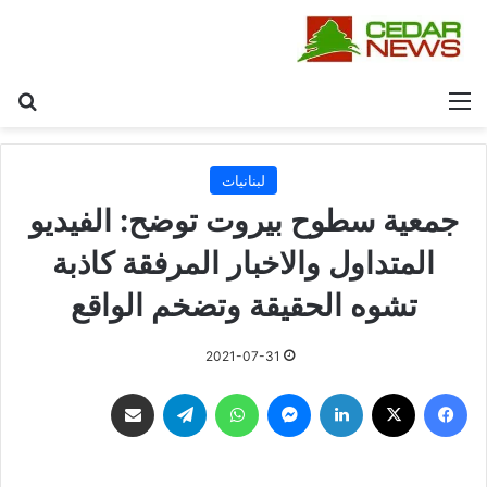
القائمة
بح
لبنانيات
جمعية سطوح بيروت توضح: الفيديو
المتداول والاخبار المرفقة كاذبة
تشوه الحقيقة وتضخم الواقع
2021-07-31
فيسبوك
‫X
لينكدإن
ماسنجر
واتساب
تيلقرام
مشاركة عبر البريد