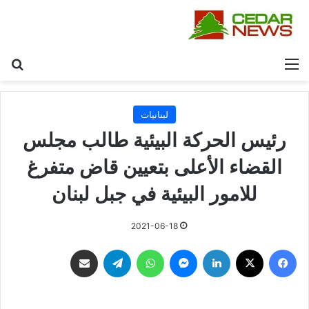
القائمة
بح
لبنانيات
رئيس الحركة البيئية طالب مجلس
القضاء الأعلى بتعيين قاض متفرغ
للامور البيئية في جبل لبنان
2021-06-18
فيسبوك
‫X
لينكدإن
ماسنجر
واتساب
تيلقرام
مشاركة عبر البريد