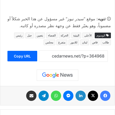
🛈
تنويه:
موقع "سيدر نيوز" غير مسؤول عن هذا الخبر شكلاً أو
مضموناً، وهو يعبّر فقط عن وجهة نظر مصدره أو كاتبه.
الوسوم
الأعلى
البيئية
الحركة
القضاء
بتعيين
جبل
رئيس
طالب
قاض
لبنان
للامور
متفرغ
مجلس
Copy URL
فيسبوك
‫X
لينكدإن
ماسنجر
واتساب
تيلقرام
مشاركة عبر البريد