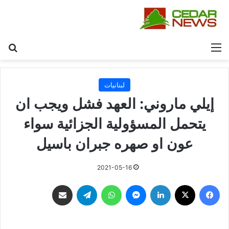
القائمة
بح
لبنانيات
إيلي ماروني: العهد فشل ويجب ان
يتحمل المسؤولية الجزائية سواء
عون او صهره جبران باسيل
2021-05-16
فيسبوك
‫X
لينكدإن
ماسنجر
واتساب
تيلقرام
مشاركة عبر البريد