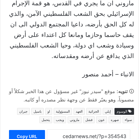
ماروني ان ما يجري في القدس، هو قمة الإجرام
الإسرائيلي بحق الشعب الفلسطيني الآمن، والذي
له كل الحق بأرضه، داعيا المجتمع الدولي الى ان
يقف حاسما وحازما ومانعا كل اعتداء على أرض
وسيادة وشعب اي دولة، وحيا الشعب الفلسطيني
الذي يدافع عن أرضه ومقدساته.
الانباء – أحمد منصور
🛈
تنويه:
موقع "سيدر نيوز" غير مسؤول عن هذا الخبر شكلاً أو
مضموناً، وهو يعبّر فقط عن وجهة نظر مصدره أو كاتبه.
الوسوم
إيلي
الجزائية
العهد
المسؤولية
او
باسيل
جبران
سواء
صهره
عون
فشل
ماروني
ويجب
يتحمل
Copy URL