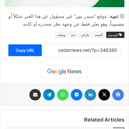
🛈
تنويه:
موقع "سيدر نيوز" غير مسؤول عن هذا الخبر شكلاً أو
مضموناً، وهو يعبّر فقط عن وجهة نظر مصدره أو كاتبه.
الوسوم
الصمد
بكركي
عبد
وصلت
Copy URL
فيسبوك
‫X
لينكدإن
ماسنجر
واتساب
تيلقرام
مشاركة عبر البريد
Related Articles