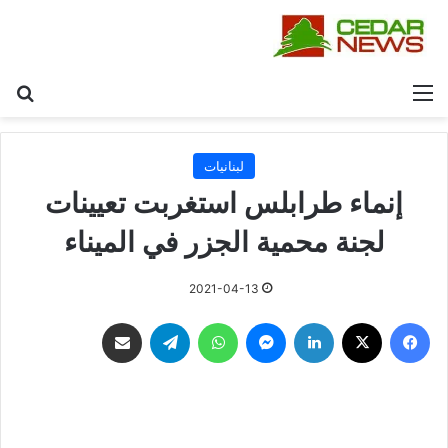
القائمة
بح
لبنانيات
إنماء طرابلس استغربت تعيينات
لجنة محمية الجزر في الميناء
2021-04-13
فيسبوك
‫X
لينكدإن
ماسنجر
واتساب
تيلقرام
مشاركة عبر البريد