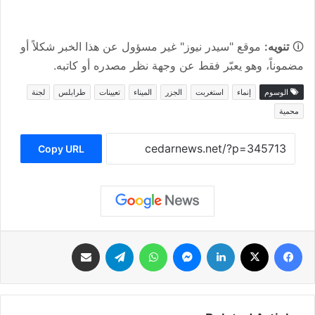
🛈
تنويه:
موقع "سيدر نيوز" غير مسؤول عن هذا الخبر شكلاً أو
مضموناً، وهو يعبّر فقط عن وجهة نظر مصدره أو كاتبه.
الوسوم
إنماء
استغربت
الجزر
الميناء
تعيينات
طرابلس
لجنة
محمية
Copy URL
فيسبوك
‫X
لينكدإن
ماسنجر
واتساب
تيلقرام
مشاركة عبر البريد