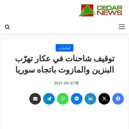
القائمة
بح
لبنانيات
توقيف شاحنات في عكار تهرّب
البنزين والمازوت باتجاه سوريا
2021-04-07
فيسبوك
‫X
لينكدإن
ماسنجر
واتساب
تيلقرام
مشاركة عبر البريد