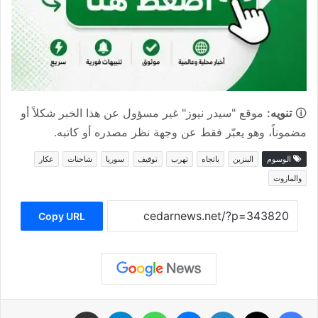
🛈
تنويه:
موقع "سيدر نيوز" غير مسؤول عن هذا الخبر شكلاً أو
مضموناً، وهو يعبّر فقط عن وجهة نظر مصدره أو كاتبه.
الوسوم
البنزين
باتجاه
تهرب
توقيف
سوريا
شاحنات
عكار
والمازوت
Copy URL
فيسبوك
‫X
لينكدإن
ماسنجر
واتساب
تيلقرام
مشاركة عبر البريد