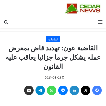
القائمة
بح
لبنانيات
القاضية عون: تهديد قاض بمعرض
عمله يشكل جرما جزائيا يعاقب عليه
القانون
2021-03-21
فيسبوك
‫X
لينكدإن
ماسنجر
واتساب
تيلقرام
مشاركة عبر البريد