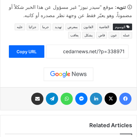
🛈
تنويه:
موقع "سيدر نيوز" غير مسؤول عن هذا الخبر شكلاً أو
مضموناً، وهو يعبّر فقط عن وجهة نظر مصدره أو كاتبه.
الوسوم
القاضية
القانون
بمعرض
تهديد
جرما
جزائيا
عليه
عمله
عون
قاض
يشكل
يعاقب
Copy URL
فيسبوك
‫X
لينكدإن
ماسنجر
واتساب
تيلقرام
مشاركة عبر البريد
Related Articles