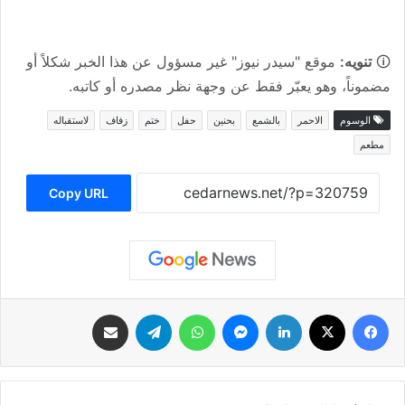
🛈
تنويه:
موقع "سيدر نيوز" غير مسؤول عن هذا الخبر شكلاً أو
مضموناً، وهو يعبّر فقط عن وجهة نظر مصدره أو كاتبه.
الوسوم
الاحمر
بالشمع
بحنين
حفل
ختم
زفاف
لاستقباله
مطعم
Copy URL
فيسبوك
‫X
لينكدإن
ماسنجر
واتساب
تيلقرام
مشاركة عبر البريد