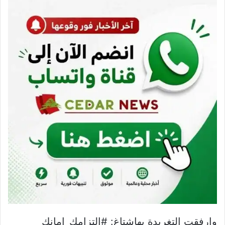
وارفقت التغريدة بهاشتاغ: #التزامك_امانك