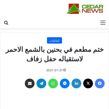
القائمة
بح
لبنانيات
ختم مطعم في بحنين بالشمع الاحمر
لاستقباله حفل زفاف
2021-01-21
فيسبوك
‫X
لينكدإن
ماسنجر
واتساب
تيلقرام
مشاركة عبر البريد