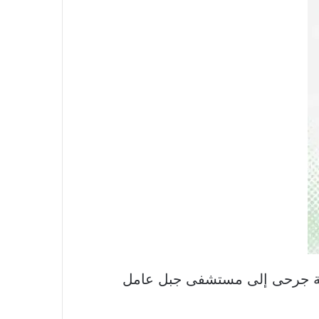
لدفاع المدني في تمام الساعة ١:٣٠ من تاريخ اليوم الواقع في ٢٠٢٠/١٢/٥ أربعة جرحى إلى مستشفى جبل عامل