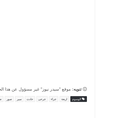
🛈
تنويه:
موقع "سيدر نيوز" غير مسؤول عن هذا الخبر
الوسوم
اربعة
جراء
جرحى
حادث
سير
صور
ط