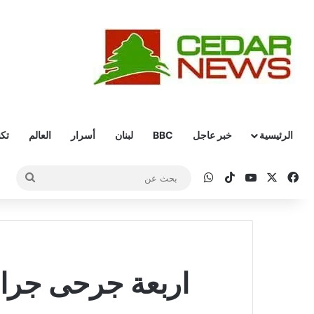
الرئيسية
خبر عاجل
BBC
لبنان
أسرار
العالم
تكن
‫X
فيسبوك
‫YouTube
‫TikTok
واتساب
بحث
عن
اربعة جرحى جرا