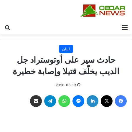
القائمة
بح
لبنان
حادث سير على أوتوستراد جل
الديب يخلّف قتيلا وإصابة خطيرة
2026-06-13
فيسبوك
‫X
لينكدإن
ماسنجر
واتساب
تيلقرام
مشاركة عبر البريد