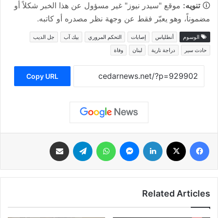
🛈
تنويه:
موقع "سيدر نيوز" غير مسؤول عن هذا الخبر شكلاً أو
مضموناً، وهو يعبّر فقط عن وجهة نظر مصدره أو كاتبه.
الوسوم
أنطلياس
إصابات
التحكم المروري
بيك آب
جل الديب
حادث سير
دراجة نارية
لبنان
وفاة
Copy URL
فيسبوك
‫X
لينكدإن
ماسنجر
واتساب
تيلقرام
مشاركة عبر البريد
Related Articles