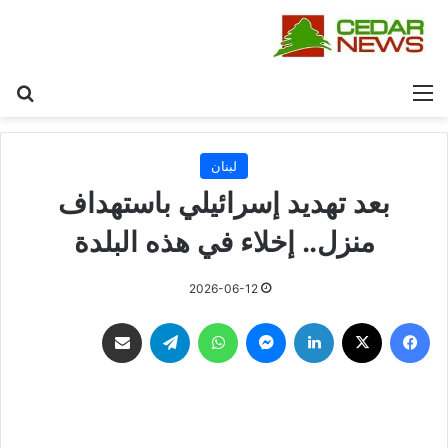
القائمة
بح
لبنان
بعد تهديد إسرائيلي باستهداف
منزل.. إخلاء في هذه البلدة
2026-06-12
فيسبوك
‫X
لينكدإن
ماسنجر
واتساب
تيلقرام
مشاركة عبر البريد