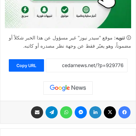
🛈
تنويه:
موقع "سيدر نيوز" غير مسؤول عن هذا الخبر شكلاً أو
مضموناً، وهو يعبّر فقط عن وجهة نظر مصدره أو كاتبه.
Copy URL
فيسبوك
‫X
لينكدإن
ماسنجر
واتساب
تيلقرام
مشاركة عبر البريد