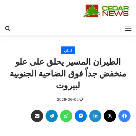
القائمة
بح
لبنان
الطيران المسير يحلق على علو
منخفض جداً فوق الضاحية الجنوبية
لبيروت
2026-06-02
فيسبوك
‫X
لينكدإن
ماسنجر
واتساب
تيلقرام
مشاركة عبر البريد