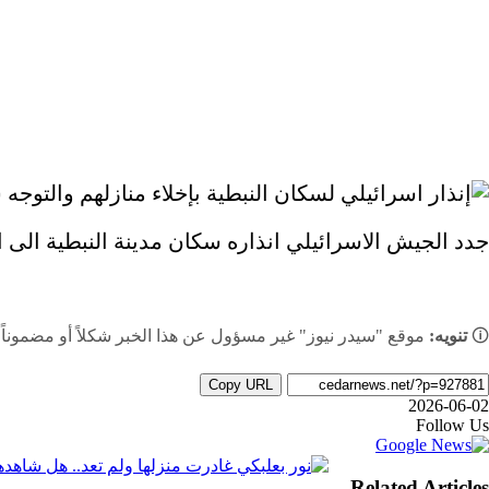
جدد الجيش الاسرائيلي انذاره سكان مدينة النبطية الى اخ
🛈
تنويه:
موقع "سيدر نيوز" غير مسؤول عن هذا الخبر شكلاً أو مضموناً،
Copy URL
2026-06-02
‫
يلقرام
ينكدإن
اتساب
اسنجر
اسنجر
يسبوك
شاركة
Follow Us
بر
‫
يلقرام
ينكدإن
اتساب
اسنجر
اسنجر
يسبوك
شاركة
لبريد
Related Articles
بر