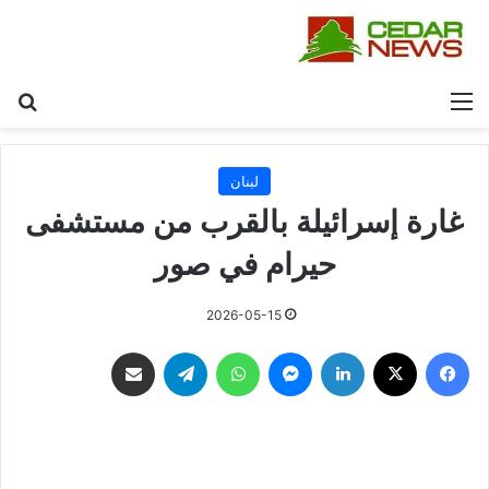
القائمة
بح
لبنان
غارة إسرائيلة بالقرب من مستشفى
حيرام في صور
2026-05-15
فيسبوك
‫X
لينكدإن
ماسنجر
واتساب
تيلقرام
مشاركة عبر البريد