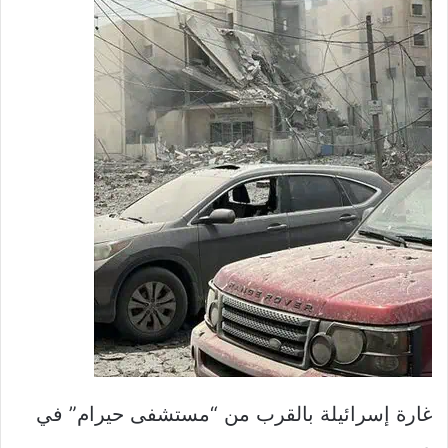
غارة إسرائيلة بالقرب من “مستشفى حيرام” في