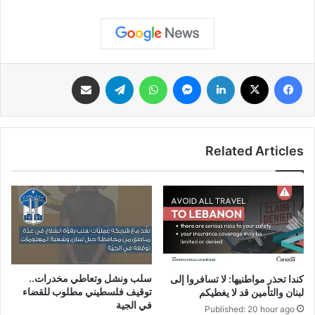
فيسبوك
‫X
لينكدإن
ماسنجر
واتساب
تيلقرام
مشاركة عبر البريد
Related Articles
سلب ونشل وتعاطي مخدرات..
كندا تحذر مواطنيها: لا تسافروا إلى
توقيف فلسطيني مطلوب للقضاء
لبنان والتأمين قد لا يغطيكم
في الجية
Published: 20 hour ago