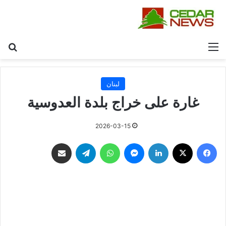
القائمة
بح
لبنان
غارة على خراج بلدة العدوسية
2026-03-15
فيسبوك
‫X
لينكدإن
ماسنجر
واتساب
تيلقرام
مشاركة عبر البريد