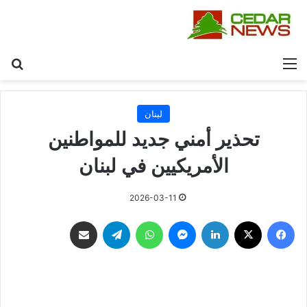
القائمة
بح
لبنان
تحذير أمني جديد للمواطنين
الأمريكيين في لبنان
2026-03-11
فيسبوك
‫X
لينكدإن
ماسنجر
واتساب
تيلقرام
مشاركة عبر البريد