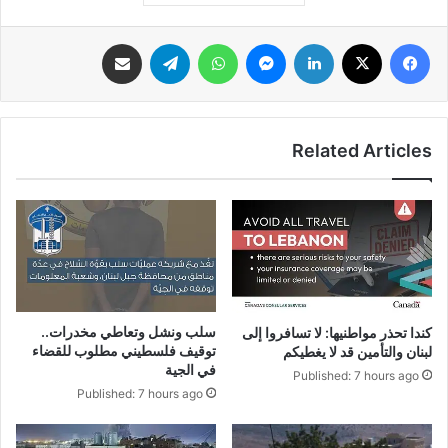
فيسبوك
‫X
لينكدإن
ماسنجر
واتساب
تيلقرام
مشاركة عبر البريد
Related Articles
سلب ونشل وتعاطي مخدرات..
كندا تحذر مواطنيها: لا تسافروا إلى
توقيف فلسطيني مطلوب للقضاء
لبنان والتأمين قد لا يغطيكم
في الجية
Published: 7 hours ago
Published: 7 hours ago