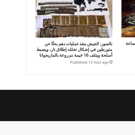
بالصور: الجيش ينفذ عمليات دهم بحثًا عن
متورطين في إشكال تخلله إطلاق نار، ويضبط
أسلحة ويتلف 16 خيمة مزروعة بالماريجوانا
Published: 13 hour ago