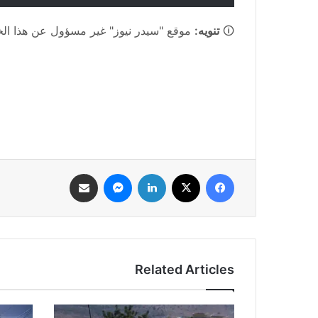
🛈
تنويه:
موقع "سيدر نيوز" غير مسؤول عن هذا الخبر
فيسبوك
‫X
لينكدإن
ماسنجر
مشاركة عبر البريد
Related Articles