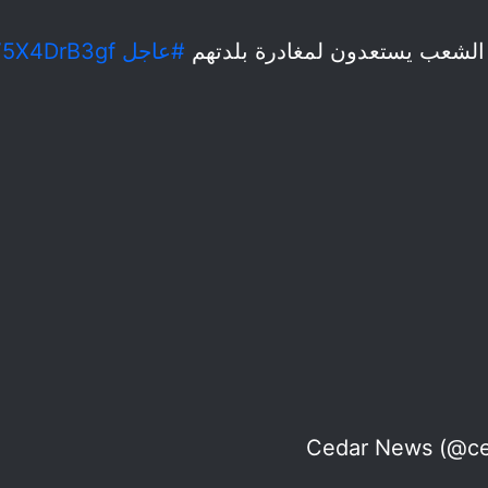
ا الشعب يستعدون لمغادرة بلدتهم
#عاجل
/V5X4DrB3gf