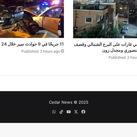
11 جريحًا في 9 حوادث سير خلال 24 ساعة
 غارات على البرج الشمالي وقصف
منصوري ومجدل زون
Published: 2 hours ago
Published: 2 hou
Cedar News © 2025
‫X
فيسبوك
‫YouTube
‫TikTok
واتساب