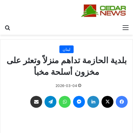
القائمة
بح
لبنان
بلدية الحازمة تداهم منزلاً وتعثر على
مخزون أسلحة مخبأ
2026-03-04
فيسبوك
‫X
لينكدإن
ماسنجر
واتساب
تيلقرام
مشاركة عبر البريد