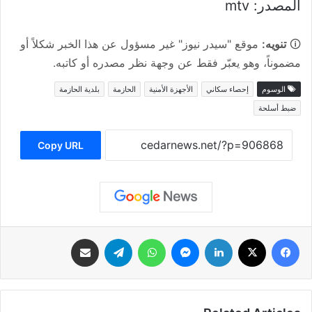
المصدر: mtv
🛈
تنويه:
موقع "سيدر نيوز" غير مسؤول عن هذا الخبر شكلاً أو
مضموناً، وهو يعبّر فقط عن وجهة نظر مصدره أو كاتبه.
الوسوم
إحصاء سكاني
الأجهزة الأمنية
الحازمة
بلدية الحازمة
ضبط أسلحة
Copy URL
فيسبوك
‫X
لينكدإن
ماسنجر
واتساب
تيلقرام
مشاركة عبر البريد