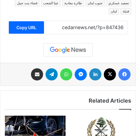
تصعيد عسكري
جنوب لبنان
طائرة معادية
عيتا الشعب
قضاء بنت جبيل
قنبلة
لبنان
Copy URL
فيسبوك
‫X
لينكدإن
ماسنجر
واتساب
تيلقرام
مشاركة عبر البريد
Related Articles