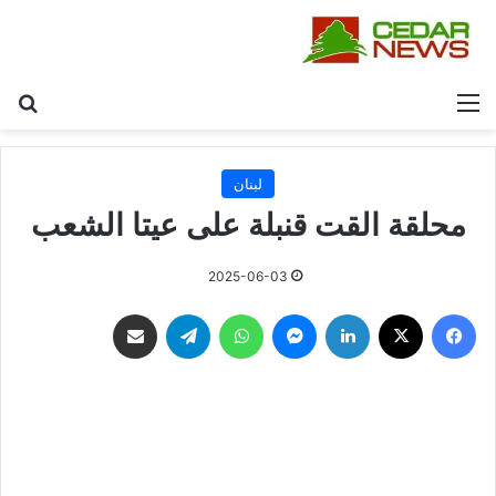
القائمة
بح
لبنان
محلقة القت قنبلة على عيتا الشعب
2025-06-03
فيسبوك
‫X
لينكدإن
ماسنجر
واتساب
تيلقرام
مشاركة عبر البريد