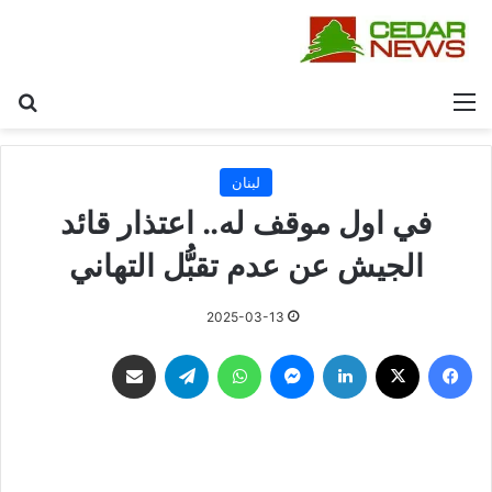
القائمة
بح
لبنان
في اول موقف له.. اعتذار قائد
الجيش عن عدم تقبُّل التهاني
2025-03-13
فيسبوك
‫X
لينكدإن
ماسنجر
واتساب
تيلقرام
مشاركة عبر البريد