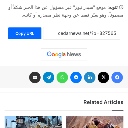
🛈
تنويه:
موقع "سيدر نيوز" غير مسؤول عن هذا الخبر شكلاً أو
مضموناً، وهو يعبّر فقط عن وجهة نظر مصدره أو كاتبه.
Copy URL
فيسبوك
‫X
لينكدإن
ماسنجر
واتساب
تيلقرام
مشاركة عبر البريد
Related Articles