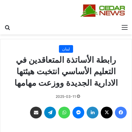
القائمة
بح
لبنان
رابطة الأساتذة المتعاقدين في
التعليم الأساسي انتخبت هيئتها
الادارية الجديدة ووزعت مهامها
2025-03-11
فيسبوك
‫X
لينكدإن
ماسنجر
واتساب
تيلقرام
مشاركة عبر البريد