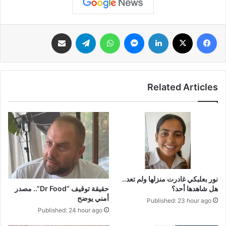
فيسبوك
‫X
لينكدإن
ماسنجر
واتساب
تيلقرام
مشاركة عبر البريد
Related Articles
نور بعلبكي غادرت منزلها ولم تعد..
حقيقة توقيف “Dr Food”.. مصدر
هل شاهدها أحد؟
أمني يوضح
Published: 23 hour ago
Published: 24 hour ago