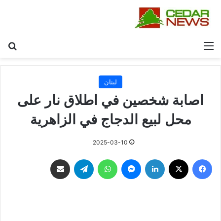
القائمة
بح
لبنان
اصابة شخصين في اطلاق نار على
محل لبيع الدجاج في الزاهرية
2025-03-10
فيسبوك
‫X
لينكدإن
ماسنجر
واتساب
تيلقرام
مشاركة عبر البريد