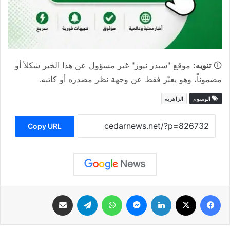
🛈
تنويه:
موقع "سيدر نيوز" غير مسؤول عن هذا الخبر شكلاً أو
مضموناً، وهو يعبّر فقط عن وجهة نظر مصدره أو كاتبه.
الوسوم
الزاهرية
Copy URL
فيسبوك
‫X
لينكدإن
ماسنجر
واتساب
تيلقرام
مشاركة عبر البريد