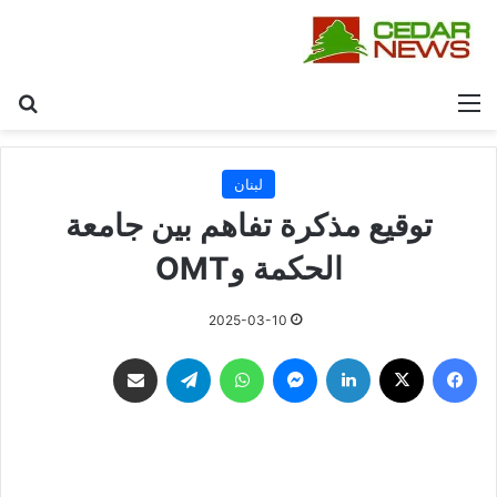
القائمة
بح
لبنان
توقيع مذكرة تفاهم بين جامعة
الحكمة وOMT
2025-03-10
فيسبوك
‫X
لينكدإن
ماسنجر
واتساب
تيلقرام
مشاركة عبر البريد