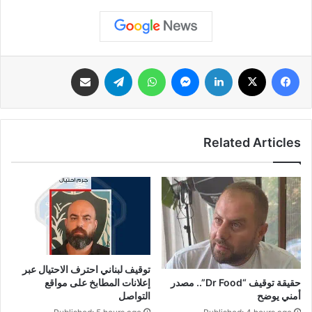
فيسبوك
‫X
لينكدإن
ماسنجر
واتساب
تيلقرام
مشاركة عبر البريد
Related Articles
توقيف لبناني احترف الاحتيال عبر
إعلانات المطابخ على مواقع
حقيقة توقيف “Dr Food”.. مصدر
التواصل
أمني يوضح