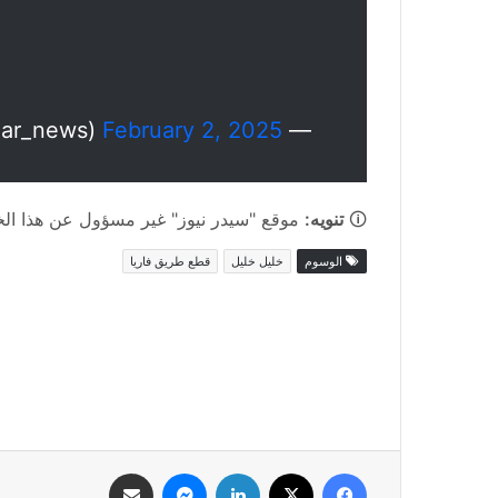
February 2, 2025
— Cedar News (@cedar_news)
🛈
تنويه:
موقع "سيدر نيوز" غير مسؤول عن هذا الخبر
الوسوم
خليل خليل
قطع طريق فاريا
فيسبوك
‫X
لينكدإن
ماسنجر
مشاركة عبر البريد