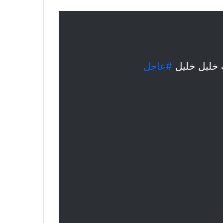
ب خليل خليل
#عاجل