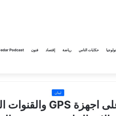
ولوجيا
حكايات الناس
رياضة
إقتصاد
فنون
edar Podcast
لبنان
تشويش إسرائيلي على اجه