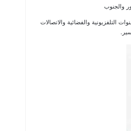
سيما منطقة صور عملية تشويش اسرائيلية على اجهزة gps وعلى القنوات التلفزيونية والفضائية والاتصالات
سير.