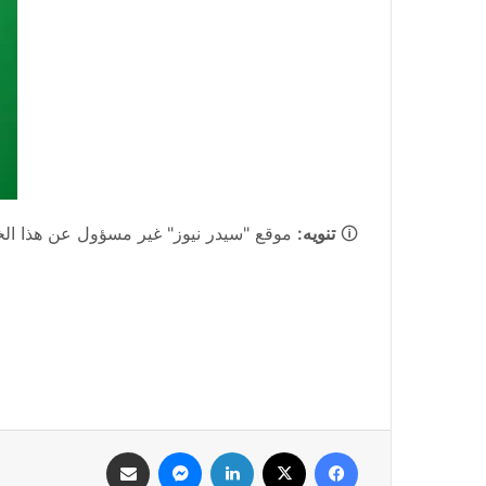
🛈
تنويه:
موقع "سيدر نيوز" غير مسؤول عن هذا الخبر
فيسبوك
‫X
لينكدإن
ماسنجر
مشاركة عبر البريد