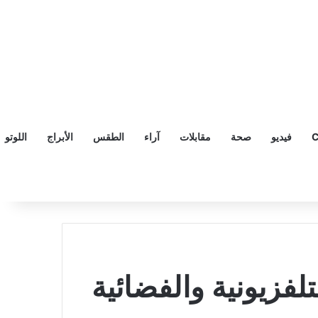
C
فيديو
صحة
مقابلات
آراء
الطقس
الأبراج
اللوتو
زة GPS والقنوات التلفزيونية والفضائية