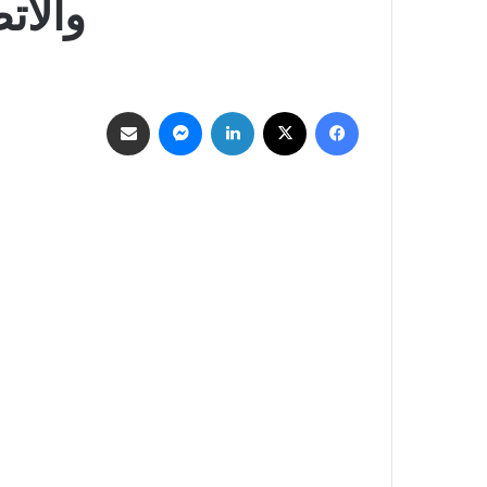
والات
فيسبوك
‫X
لينكدإن
ماسنجر
مشاركة عبر البريد