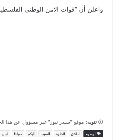
واعلن أن “قوات الامن الوطني الفلسطين
🛈
تنويه:
موقع "سيدر نيوز" غير مسؤول عن هذا الخبر
الوسوم
اطلاق
الحلوة
السبب
اليكم
صباحا
لبنان