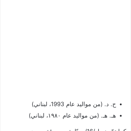
ح. د. (من مواليد عام 1993، لبناني)
هـ. هـ. (من مواليد عام ۱۹۸۰، لبناني)