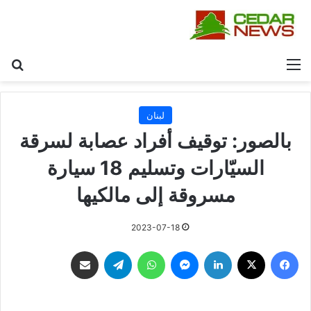
القائمة
بح
لبنان
بالصور: توقيف أفراد عصابة لسرقة
السيّارات وتسليم 18 سيارة
مسروقة إلى مالكيها
2023-07-18
فيسبوك
‫X
لينكدإن
ماسنجر
واتساب
تيلقرام
مشاركة عبر البريد