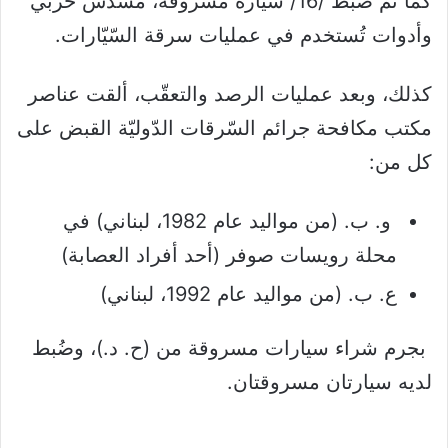
كما تمّ ضبط /16/ سيّارة مسروقة، مسدس حربي
وأدوات تُستخدم في عمليات سرقة السّيّارات.
كذلك، وبعد عمليات الرصد والتعقّب، ألقت عناصر
مكتب مكافحة جرائم السّرقات الدّوليّة القبض على
كل من:
و. ب. (من مواليد عام 1982، لبناني) في
محلة رويسات صوفر (أحد أفراد العصابة)
ع. ب. (من مواليد عام 1992، لبناني)
بجرم شراء سيارات مسروقة من (ح. د.)، وضُبط
لديه سيارتان مسروقتان.