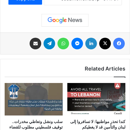
فيسبوك
‫X
لينكدإن
ماسنجر
واتساب
تيلقرام
مشاركة عبر البريد
Related Articles
سلب ونشل وتعاطي مخدرات..
كندا تحذر مواطنيها: لا تسافروا إلى
توقيف فلسطيني مطلوب للقضاء
لبنان والتأمين قد لا يغطيكم