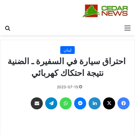
القائمة
بح
لبنان
احتراق سيارة في السفيرة ـ الضنية
نتيجة احتكاك كهربائي
2023-07-15
فيسبوك
‫X
لينكدإن
ماسنجر
واتساب
تيلقرام
مشاركة عبر البريد