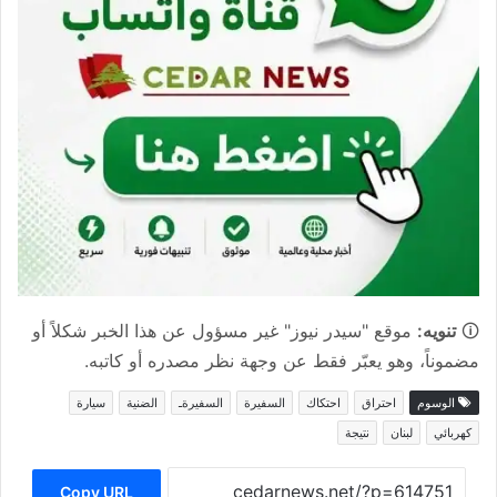
🛈
تنويه:
موقع "سيدر نيوز" غير مسؤول عن هذا الخبر شكلاً أو
مضموناً، وهو يعبّر فقط عن وجهة نظر مصدره أو كاتبه.
الوسوم
احتراق
احتكاك
السفيرة
السفيرةـ
الضنية
سيارة
كهربائي
لبنان
نتيجة
Copy URL