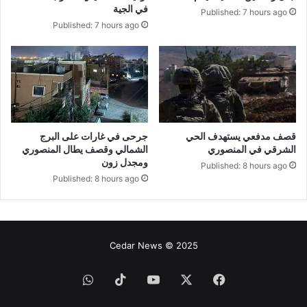
في الجية
Published: 7 hours ago
Published: 7 hours ago
قصف مدفعي يستهدف الحي
جرحى في غارات على البرج
الشرقي في المنصوري
الشمالي وقصف يطال المنصوري
ومجدل زون
Published: 8 hours ago
Published: 8 hours ago
Cedar News © 2025
فيسبوك
‫X
‫YouTube
‫TikTok
واتساب