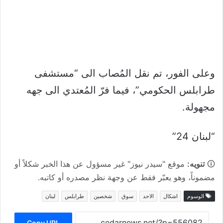
وعلى الفور، تم نقل المُصاب الى “مستشفى
طرابلس الحكومي”، فيما فرّ المُعتدي الى جهه
مجهولة.
“لبنان 24”
🛈
تنويه:
موقع "سيدر نيوز" غير مسؤول عن هذا الخبر شكلاً أو
مضموناً، وهو يعبّر فقط عن وجهة نظر مصدره أو كاتبه.
الوسوم
اشكال
الاحد
سوق
شخصين
طرابلس
لبنان
Copy URL