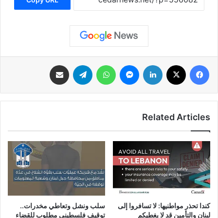
فيسبوك
‫X
لينكدإن
ماسنجر
واتساب
تيلقرام
مشاركة عبر البريد
Related Articles
سلب ونشل وتعاطي مخدرات..
كندا تحذر مواطنيها: لا تسافروا إلى
توقيف فلسطيني مطلوب للقضاء
لبنان والتأمين قد لا يغطيكم