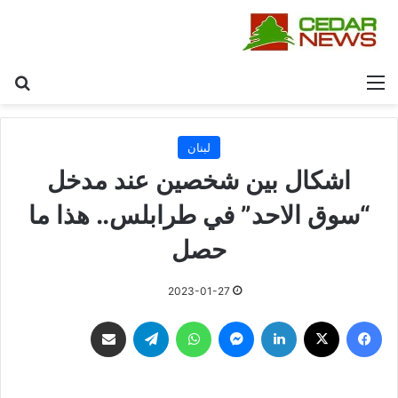
القائمة
بح
لبنان
اشكال بين شخصين عند مدخل
“سوق الاحد” في طرابلس.. هذا ما
حصل
2023-01-27
فيسبوك
‫X
لينكدإن
ماسنجر
واتساب
تيلقرام
مشاركة عبر البريد