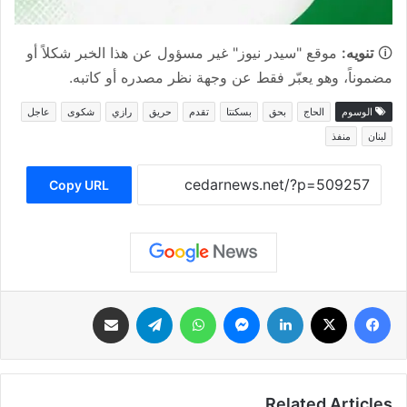
🛈
تنويه:
موقع "سيدر نيوز" غير مسؤول عن هذا الخبر شكلاً أو
مضموناً، وهو يعبّر فقط عن وجهة نظر مصدره أو كاتبه.
الوسوم
الحاج
بحق
بسكنتا
تقدم
حريق
رازي
شكوى
عاجل
لبنان
منفذ
Copy URL
فيسبوك
‫X
لينكدإن
ماسنجر
واتساب
تيلقرام
مشاركة عبر البريد
Related Articles