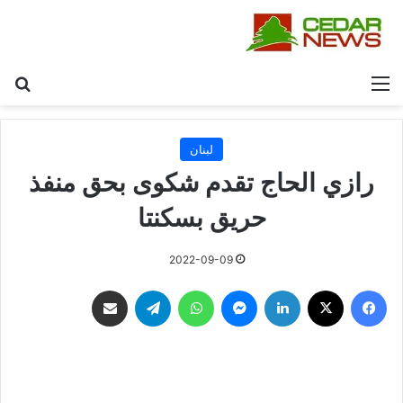
القائمة
بح
لبنان
رازي الحاج تقدم شكوى بحق منفذ
حريق بسكنتا
2022-09-09
فيسبوك
‫X
لينكدإن
ماسنجر
واتساب
تيلقرام
مشاركة عبر البريد