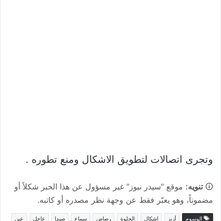
وتجرى اتصالات لتطويق الاشكال ومنع تطوره .
🛈
تنويه:
موقع "سيدر نيوز" غير مسؤول عن هذا الخبر شكلاً أو
مضموناً، وهو يعبّر فقط عن وجهة نظر مصدره أو كاتبه.
الوسوم
أزيز
إشكال
الحلوة
رصاص
سماع
صيدا
عاجل
عين