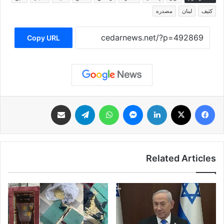
كثيف
لبنان
مصدره
Copy URL
فيسبوك
‫X
لينكدإن
ماسنجر
واتساب
تيلقرام
مشاركة عبر البريد
Related Articles