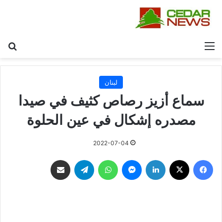
القائمة
بح
لبنان
سماع أزيز رصاص كثيف في صيدا
مصدره إشكال في عين الحلوة
2022-07-04
فيسبوك
‫X
لينكدإن
ماسنجر
واتساب
تيلقرام
مشاركة عبر البريد