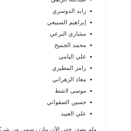
زايد الدوسري
إبراهيم السبيعي
مشاري البرعي
محمد الجميح
علي اليامي
رامز المطيري
معاذ الزهراني
موسى لاشط
حسين الصفواني
علي العبيد
ولم يصدر حتى الآن بيان رسمي من شركة أ