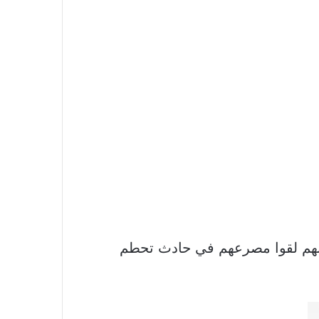
مواقع التواصل الاجتماعي قائمة بأسماء 12 موظفًا قيل إنهم لقوا مصرعهم في حادث تحطم