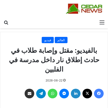
القائمة
بح
العالم
فيديو
بالفيديو: مقتل وإصابة طلاب في
حادث إطلاق نار داخل مدرسة في
الفلبين
2026-06-22
فيسبوك
‫X
لينكدإن
ماسنجر
واتساب
تيلقرام
مشاركة عبر البريد