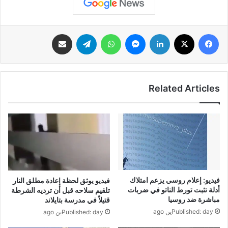
فيسبوك
‫X
لينكدإن
ماسنجر
واتساب
تيلقرام
مشاركة عبر البريد
Related Articles
فيديو: إعلام روسي يزعم امتلاك
فيديو يوثق لحظة إعادة مطلق النار
أدلة تثبت تورط الناتو في ضربات
تلقيم سلاحه قبل أن ترديه الشرطة
مباشرة ضد روسيا
قتيلاً في مدرسة بتايلاند
Published: dayين ago
Published: dayين ago