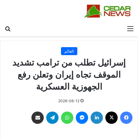
القائمة
بح
العالم
إسرائيل تطلب من ترامب تشديد
الموقف تجاه إيران وتعلن رفع
الجهوزية العسكرية
2026-06-12
فيسبوك
‫X
لينكدإن
ماسنجر
واتساب
تيلقرام
مشاركة عبر البريد