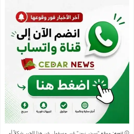
🛈
تنويه:
موقع "سيدر نيوز" غير مسؤول عن هذا الخبر شكلاً أو