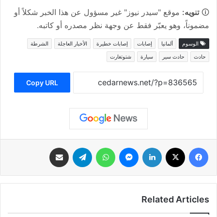
🛈
تنويه:
موقع "سيدر نيوز" غير مسؤول عن هذا الخبر شكلاً أو
مضموناً، وهو يعبّر فقط عن وجهة نظر مصدره أو كاتبه.
الوسوم
ألمانيا
إصابات
إصابات خطيرة
الأخبار العاجلة
الشرطة
حادث
حادث سير
سيارة
شتوتغارت
Copy URL
فيسبوك
‫X
لينكدإن
ماسنجر
واتساب
تيلقرام
مشاركة عبر البريد
Related Articles