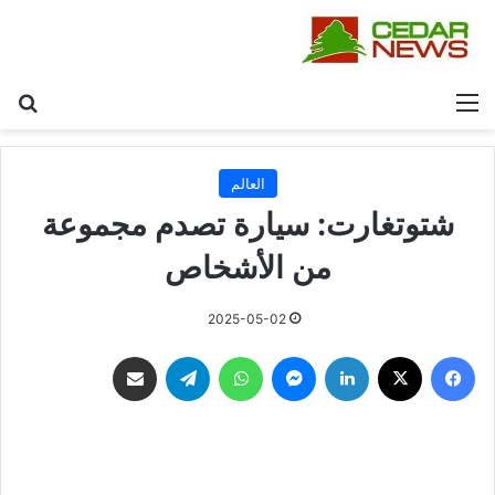
القائمة
بح
العالم
شتوتغارت: سيارة تصدم مجموعة
من الأشخاص
2025-05-02
فيسبوك
‫X
لينكدإن
ماسنجر
واتساب
تيلقرام
مشاركة عبر البريد