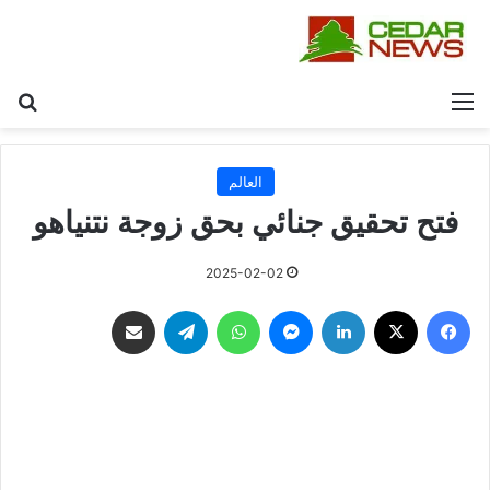
القائمة
بح
العالم
فتح تحقيق جنائي بحق زوجة نتنياهو
2025-02-02
فيسبوك
‫X
لينكدإن
ماسنجر
واتساب
تيلقرام
مشاركة عبر البريد