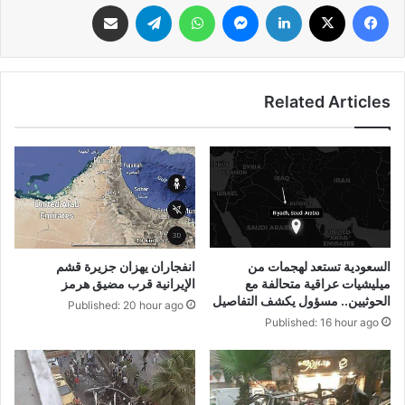
فيسبوك
‫X
لينكدإن
ماسنجر
واتساب
تيلقرام
مشاركة عبر البريد
Related Articles
السعودية تستعد لهجمات من
انفجاران يهزان جزيرة قشم
ميليشيات عراقية متحالفة مع
الإيرانية قرب مضيق هرمز
الحوثيين.. مسؤول يكشف التفاصيل
Published: 20 hour ago
Published: 16 hour ago