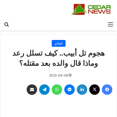
القائمة
بح
العالم
هجوم تل أبيب.. كيف تسلل رعد
وماذا قال والده بعد مقتله؟
2022-04-08
فيسبوك
‫X
لينكدإن
ماسنجر
واتساب
تيلقرام
مشاركة عبر البريد