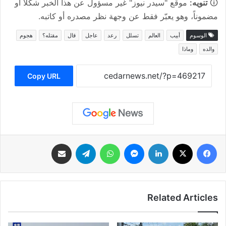
🛈
تنويه:
موقع "سيدر نيوز" غير مسؤول عن هذا الخبر شكلاً أو
مضموناً، وهو يعبّر فقط عن وجهة نظر مصدره أو كاتبه.
الوسوم
أبيب
العالم
تسلل
رعد
عاجل
قال
مقتله؟
هجوم
والده
وماذا
Copy URL
فيسبوك
‫X
لينكدإن
ماسنجر
واتساب
تيلقرام
مشاركة عبر البريد
Related Articles